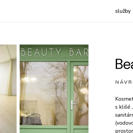
služby
Be
NÁVR
Kosmet
s klišé
sanitá
(vodovo
prostor