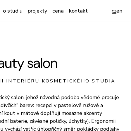
o studiu
projekty
cena
kontakt
cz
en
auty salon
H INTERIÉRU KOSMETICKÉHO STUDIA
ický salon, jehož návodná podoba vědomě pracuje
 „dívčích“ barev: recepci v pastelově růžové a
rní kout v mátové doplňují mosazné akcenty
dní baterie, závěsné poličky, úchytky). Ergonomii
u vychází vstříc úhlopříčný směr pokládky podlahy