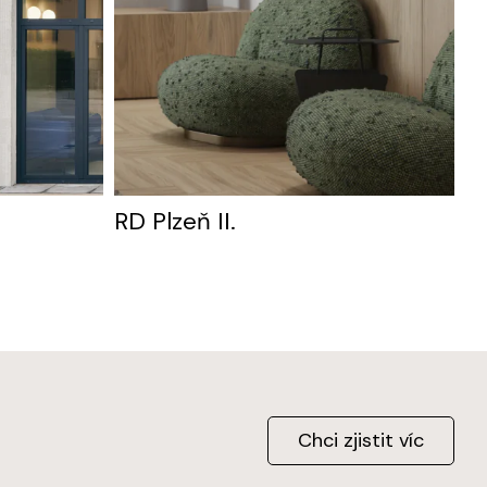
RD Plzeň II.
Chci zjistit víc