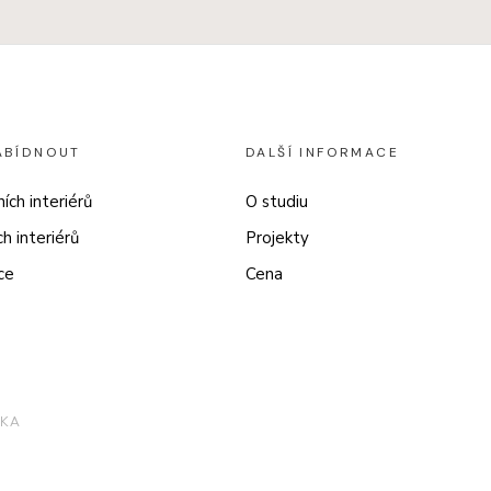
ABÍDNOUT
DALŠÍ INFORMACE
ích interiérů
O studiu
h interiérů
Projekty
ce
Cena
RKA