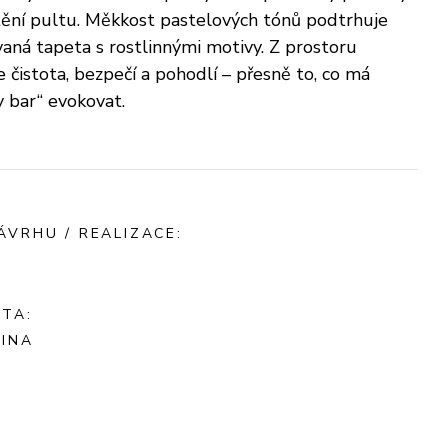
tění pultu. Měkkost pastelových tónů podtrhuje
vaná tapeta s rostlinnými motivy. Z prostoru
e čistota, bezpečí a pohodlí – přesně to, co má
 bar“ evokovat.
ÁVRHU / REALIZACE:
ITA:
INA