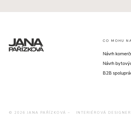
CO MOHU N
Návrh komerčn
Návrh bytovýc
B2B spoluprá
© 2026 JANA PAŘÍZKOVÁ –⁠⁠⁠⁠⁠⁠
INTERIÉROVÁ DESIGNE