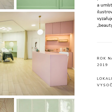
a umís
ilustro
vyzařuj
„beauty
ROK N
2019
LOKAL
VYSOČ