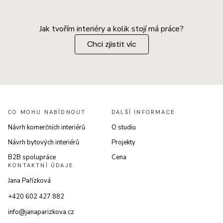
Jak tvořím interiéry a kolik stojí má práce?
Chci zjistit víc
CO MOHU NABÍDNOUT
DALŠÍ INFORMACE
Návrh komerčních interiérů
O studiu
Návrh bytových interiérů
Projekty
B2B spolupráce
Cena
KONTAKTNÍ ÚDAJE
Jana Pařízková
+420 602 427 882
info@janaparizkova.cz