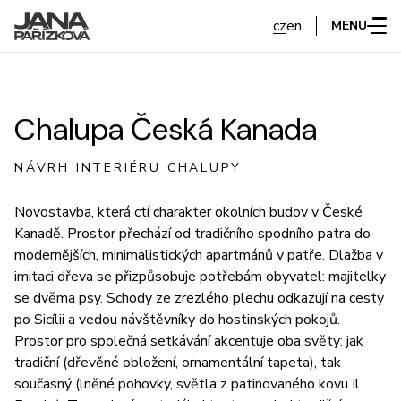
cz
en
MENU
Chalupa Česká Kanada
NÁVRH INTERIÉRU CHALUPY
Novostavba, která ctí charakter okolních budov v České
Kanadě. Prostor přechází od tradičního spodního patra do
modernějších, minimalistických apartmánů v patře. Dlažba v
imitaci dřeva se přizpůsobuje potřebám obyvatel: majitelky
se dvěma psy. Schody ze zrezlého plechu odkazují na cesty
po Sicílii a vedou návštěvníky do hostinských pokojů.
Prostor pro společná setkávání akcentuje oba světy: jak
tradiční (dřevěné obložení, ornamentální tapeta), tak
současný (lněné pohovky, světla z patinovaného kovu Il